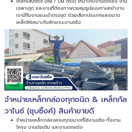
เหล็กเส้นตรง (RB / DB ตรง) เหมาะกับงานดัดเอง งาน
เฉพาะจุด และงานที่ต้องการควบคุมรูปแบบตามหน้างาน
เรามีทีมงานแนะนำตรงจุด ช่วยเลือกประเภทและขนาด
เหล็กให้เหมาะกับลักษณะงานจริง
จำหน่ายเหล็กกล่องทุกชนิด & เหล็กกัล
วาไนซ์ (ชุบซิ้งค์) สินค้าขายดี
จำหน่ายเหล็กกล่องครบทุกขนาดที่ใช้งานจริง ทั้งงาน
โครง งานต่อเติม และงานตกแต่ง