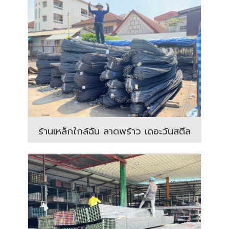
ร้านเหล็กใกล้ฉัน ลาดพร้าว เดอะวันสตีล