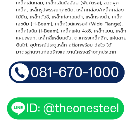
เหล็กเส้นกลม, เหล็กเส้นข้ออ้อย (พับ/ตรง), ลวดผูก
เหล็ก, เหล็กรูปพรรณทุกชนิด, เหล็กกล่อง/เหล็กกล่อง
ไม้ขีด, เหล็กตัวซี, เหล็กท่อกลมดำ, เหล็กรางน้ำ, เหล็ก
เอชบีม (H-Beam), เหล็กไวด์แฟรงค์ (Wide Flange),
เหล็กไอบีม (I-Beam), เหล็กแผ่น 4x8, เหล็กแบน, เหล็ก
แผ่นเพลท, เหล็กสี่เหลี่ยมตัน, ตะแกรงเหล็กฉีก, แผ่นลาย
ตีนไก่, อุปกรณ์ประตูเหล็ก สต๊อกพร้อม ส่งไว ได้
มาตรฐานงานก่อสร้างและงานโครงสร้างทุกประเภท