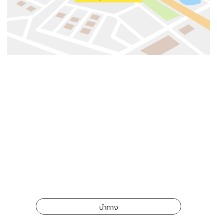
นำทาง